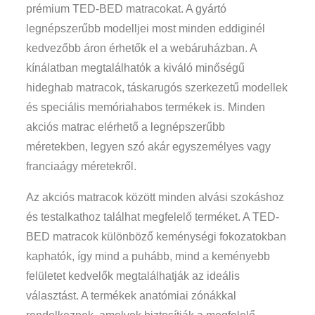
prémium TED-BED matracokat. A gyártó
legnépszerűbb modelljei most minden eddiginél
kedvezőbb áron érhetők el a webáruházban. A
kínálatban megtalálhatók a kiváló minőségű
hideghab matracok, táskarugós szerkezetű modellek
és speciális memóriahabos termékek is. Minden
akciós matrac elérhető a legnépszerűbb
méretekben, legyen szó akár egyszemélyes vagy
franciaágy méretekről.
Az akciós matracok között minden alvási szokáshoz
és testalkathoz találhat megfelelő terméket. A TED-
BED matracok különböző keménységi fokozatokban
kaphatók, így mind a puhább, mind a keményebb
felületet kedvelők megtalálhatják az ideális
választást. A termékek anatómiai zónákkal