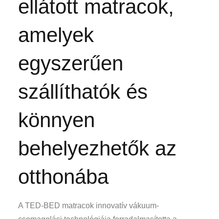
ellátott matracok,
amelyek
egyszerűen
szállíthatók és
könnyen
behelyezhetők az
otthonába
A TED-BED matracok innovatív vákuum-