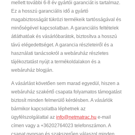
mellett további 6-8 év gyártói garanciát is tartalmaz.
Ez a hosszú garanciális idő a gyártó
magabiztosságát tükrözi termékeik tartósságával és
minőségével kapcsolatban. A garanciális feltételek
átláthatóak és vásárlóbarátok, biztosítva a hosszú
távú elégedettséget. A garancia részleteiről és a
használati tanácsokról a webáruház részletes
tájékoztatást nyújt a termékoldalakon és a
webáruház blogján.
A vásárlást követően sem marad egyedül, hiszen a
webáruház szakértő csapata folyamatos támogatást
biztosít minden felmerülő kérdésben. A vásárlók
bármikor kapcsolatba léphetnek az
ügyfélszolgálattal az
info@netmatrac.hu
e-mail
címen vagy a +36202764023 telefonszámon. A
csapat gyorsan és szakszerűen válaszol minden