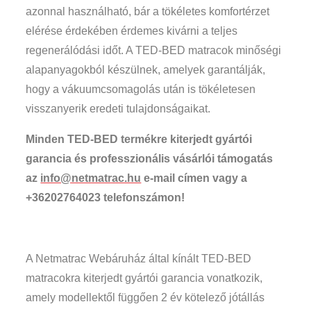
azonnal használható, bár a tökéletes komfortérzet
elérése érdekében érdemes kivárni a teljes
regenerálódási időt. A TED-BED matracok minőségi
alapanyagokból készülnek, amelyek garantálják,
hogy a vákuumcsomagolás után is tökéletesen
visszanyerik eredeti tulajdonságaikat.
Minden TED-BED termékre kiterjedt gyártói
garancia és professzionális vásárlói támogatás
az
info@netmatrac.hu
e-mail címen vagy a
+36202764023 telefonszámon
!
A Netmatrac Webáruház által kínált TED-BED
matracokra kiterjedt gyártói garancia vonatkozik,
amely modellektől függően 2 év kötelező jótállás