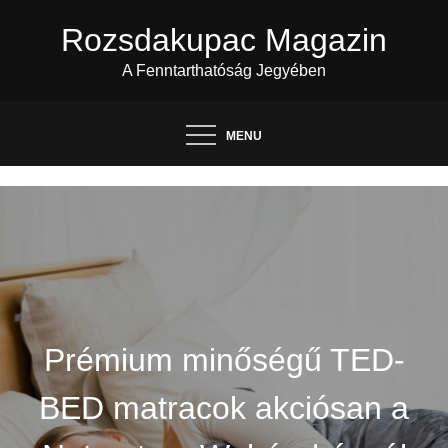
Skip
Rozsdakupac Magazin
to
content
A Fenntarthatóság Jegyében
MENU
Prémium minőségű TED-
BED matracok akciósan a