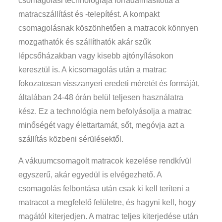
csomagolási technológiája forradalmasította a
matracszállítást és -telepítést. A kompakt
csomagolásnak köszönhetően a matracok könnyen
mozgathatók és szállíthatók akár szűk
lépcsőházakban vagy kisebb ajtónyílásokon
keresztül is. A kicsomagolás után a matrac
fokozatosan visszanyeri eredeti méretét és formáját,
általában 24-48 órán belül teljesen használatra
kész. Ez a technológia nem befolyásolja a matrac
minőségét vagy élettartamát, sőt, megóvja azt a
szállítás közbeni sérülésektől.
A vákuumcsomagolt matracok kezelése rendkívül
egyszerű, akár egyedül is elvégezhető. A
csomagolás felbontása után csak ki kell teríteni a
matracot a megfelelő felületre, és hagyni kell, hogy
magától kiterjedjen. A matrac teljes kiterjedése után