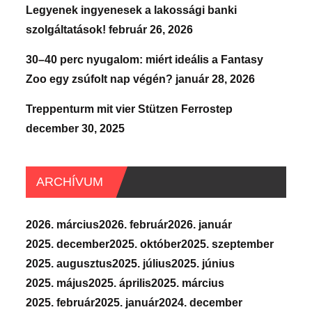
Legyenek ingyenesek a lakossági banki
szolgáltatások!
február 26, 2026
30–40 perc nyugalom: miért ideális a Fantasy
Zoo egy zsúfolt nap végén?
január 28, 2026
Treppenturm mit vier Stützen Ferrostep
december 30, 2025
ARCHÍVUM
2026. március
2026. február
2026. január
2025. december
2025. október
2025. szeptember
2025. augusztus
2025. július
2025. június
2025. május
2025. április
2025. március
2025. február
2025. január
2024. december