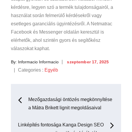
kérdésre, legyen szó a termék tulajdonságairól, a
használat során felmerülő kérdésekről vagy
esetleges garanciális ügyintézésről. A Netmatrac
Facebook és Messenger oldalán keresztül is
elérhetők, ahol szintén gyors és segítőkész
válaszokat kaphat.
Posted
By:
Informacio Informacio
szeptember 17, 2025
on
Categories
Categories :
Egyéb
:
Bejegyzés
Mezőgazdasági öntözés megkönnyítése
a Mátra Brikett lignit megoldásaival
navigáció
Linképítés fontosága Kanga Design SEO