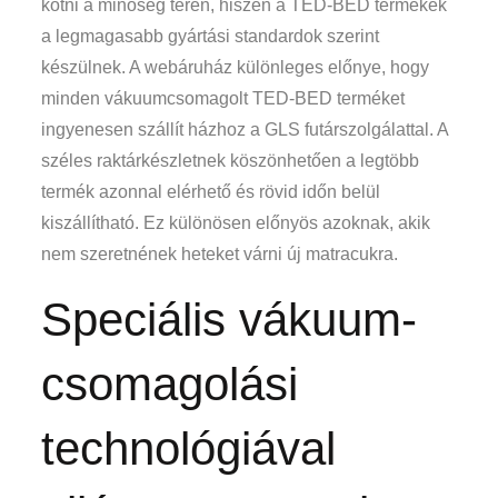
kötni a minőség terén, hiszen a TED-BED termékek
a legmagasabb gyártási standardok szerint
készülnek. A webáruház különleges előnye, hogy
minden vákuumcsomagolt TED-BED terméket
ingyenesen szállít házhoz a GLS futárszolgálattal. A
széles raktárkészletnek köszönhetően a legtöbb
termék azonnal elérhető és rövid időn belül
kiszállítható. Ez különösen előnyös azoknak, akik
nem szeretnének heteket várni új matracukra.
Speciális vákuum-
csomagolási
technológiával