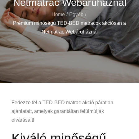
Netmatrac Webáruháznál
Home
Egyéb
Prémium minőségű TED-BED matracok akciósan a
Netmatrac Webáruháznál
Fedezze fel a TED-BED matrac akció páratlan
ajánlatait, amelyek garantáltan felülmúlják
elvárásait!
Kiváló minőségű