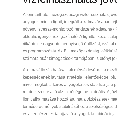
A fenntartható mezőgazdasági vízfelhasználás jövőj
anyagok, mint a lignit, integrált alkalmazásában rej
növényi stressz-monitorozó rendszerek adatainak 
aktuális igényeihez igazítható. A lignittel kezelt t
ritkább, de nagyobb mennyiségű öntözést, ezáltal 
és programozását. Az EU mezőgazdasági célkitűzé
számára akár támogatások formájában is előnyt jel
A klímaváltozás hatásainak mérséklésében a mezőg
képességének javítása stratégiai jelentőséggel bír.
mivel megköti a káros anyagokat és stabilizálja a p
rendelkezésre álló víz minősége nem ideális. A jövő
lignit alkalmazása hozzájárulhat a vízkészletek m
terméseredmények stabilitásához a szélsőséges idő
és a természetes talajjavító anyagok kombinációj