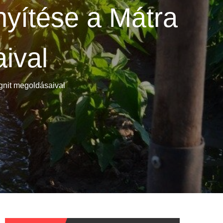
yítése a Mátra
aival
gnit megoldásaival