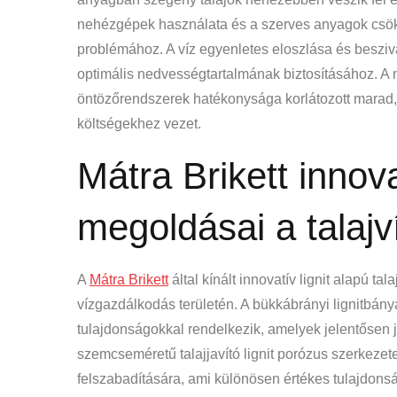
nehézgépek használata és a szerves anyagok csök
problémához. A víz egyenletes eloszlása és besziv
optimális nedvességtartalmának biztosításához. A 
öntözőrendszerek hatékonysága korlátozott marad,
költségekhez vezet.
Mátra Brikett innova
megoldásai a talaj
A
Mátra Brikett
által kínált innovatív lignit alapú t
vízgazdálkodás területén. A bükkábrányi lignitbányá
tulajdonságokkal rendelkezik, amelyek jelentősen j
szemcseméretű talajjavító lignit porózus szerkeze
felszabadítására, ami különösen értékes tulajdons