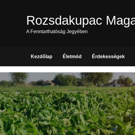
Skip
to
Rozsdakupac Maga
content
A Fenntarthatóság Jegyében
Kezdőlap
Életmód
Érdekességek