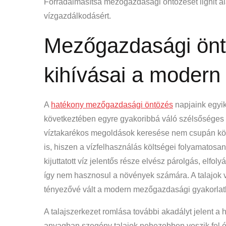
Forradalmasítsa mezőgazdasági öntözését lignit a
vízgazdálkodásért.
Mezőgazdasági ön
kihívásai a moder
A
hatékony mezőgazdasági öntözés
napjaink egyik
következtében egyre gyakoribbá váló szélsőséges 
víztakarékos megoldások keresése nem csupán kö
is, hiszen a vízfelhasználás költségei folyamato
kijuttatott víz jelentős része elvész párolgás, elfo
így nem hasznosul a növények számára. A talajok 
tényezővé vált a modern mezőgazdasági gyakorlat
A talajszerkezet romlása további akadályt jelent a 
anyagban szegény talajok nehezebben veszik fel és