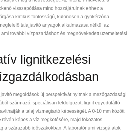
kenő visszapótlása mind hozzájárulnak ehhez a
árgása kritikus fontosságú, különösen a gyökérzóna
megfelelő talajjavító anyagok alkalmazása nélkül az
 ami további vízpazarláshoz és megnövekedett üzemeltetési
tív lignitkezelési
vízgazdálkodásban
alajjavító megoldások új perspektívát nyitnak a mezőgazdasági
ból származó, speciálisan feldolgozott lignit egyedülálló
avíthatják a talaj vízmegtartó képességét. A 0-10 mm közötti
te révén képes a víz megkötésére, majd fokozatos
ág a szárazabb időszakokban. A laboratóriumi vizsgálatok