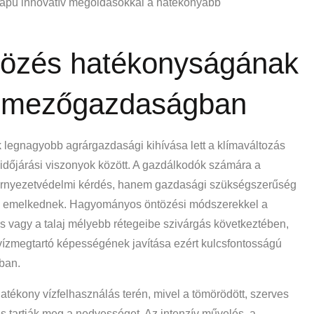
lapú innovatív megoldásokkal a hatékonyabb
tözés hatékonyságának
n mezőgazdaságban
 legnagyobb agrárgazdasági kihívása lett a klímaváltozás
időjárási viszonyok között. A gazdálkodók számára a
rnyezetvédelmi kérdés, hanem gazdasági szükségszerűség
san emelkednek. Hagyományos öntözési módszerekkel a
lyás vagy a talaj mélyebb rétegeibe szivárgás következtében,
vízmegtartó képességének javítása ezért kulcsfontosságú
ban.
hatékony vízfelhasználás terén, mivel a tömörödött, szerves
 tartják meg a nedvességet. Az intenzív művelés, a