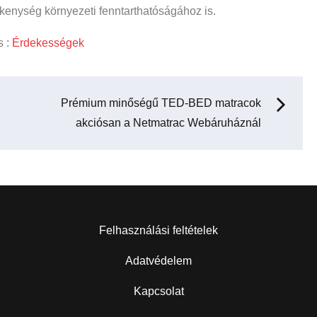
enység környezeti fenntarthatóságához is.
s
s :
Érdekességek
Prémium minőségű TED-BED matracok
akciósan a Netmatrac Webáruháznál
Felhasználási feltételek
Adatvédelem
Kapcsolat