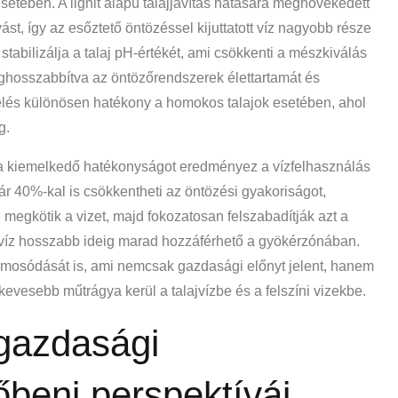
etében. A lignit alapú talajjavítás hatására megnövekedett
ást, így az esőztető öntözéssel kijuttatott víz nagyobb része
stabilizálja a talaj pH-értékét, ami csökkenti a mészkiválás
ghosszabbítva az öntözőrendszerek élettartamát és
ezelés különösen hatékony a homokos talajok esetében, ahol
g.
ja kiemelkedő hatékonyságot eredményez a vízfelhasználás
ár 40%-kal is csökkentheti az öntözési gyakoriságot,
 megkötik a vizet, majd fokozatosan felszabadítják azt a
t víz hosszabb ideig marad hozzáférhető a gyökérzónában.
 kimosódását is, ami nemcsak gazdasági előnyt jelent, hanem
evesebb műtrágya kerül a talajvízbe és a felszíni vizekbe.
gazdasági
őbeni perspektívái