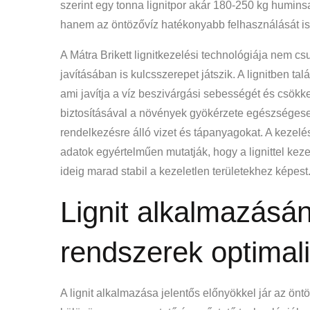
szerint egy tonna lignitpor akár 180-250 kg huminsa
hanem az öntözővíz hatékonyabb felhasználását is 
A Mátra Brikett lignitkezelési technológiája nem c
javításában is kulcsszerepet játszik. A lignitben tal
ami javítja a víz beszivárgási sebességét és csökken
biztosításával a növények gyökérzete egészségese
rendelkezésre álló vizet és tápanyagokat. A kezel
adatok egyértelműen mutatják, hogy a lignittel ke
ideig marad stabil a kezeletlen területekhez képest
Lignit alkalmazásán
rendszerek optimal
A lignit alkalmazása jelentős előnyökkel jár az ö