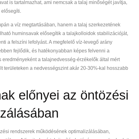
vat is tartalmazhat, ami nemcsak a talaj minőségét javítja,
elősegíti.
supán a víz megtartásában, hanem a talaj szerkezetének
álható huminsavak elősegítik a talajkolloidok stabilizációját,
ti a felszíni lefolyást. A megfelelő víz-levegő arány
bben fejlődik, és hatékonyabban képes felvenni a
és eredményeként a talajnedvesség-érzékelők által mért
zelt területeken a nedvességszint akár 20-30%-kal hosszabb
.
ak előnyei az öntözési
izálásában
ntözési rendszerek működésének optimalizálásában,