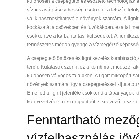
különösen a csepegtető és esőztető technológiák es
vízbeszivárgási sebesség csökkenti a felszíni lefoly
válik hasznosíthatóvá a növények számára. A lignit 
kockázatát a csövekben és fúvókákban, ezáltal me
csökkentve a karbantartási költségeket. A lignitk
természetes módon gyenge a vízmegőrző képessé
A csepegtető öntözés és lignitkezelés kombináció
terén. Kutatások szerint ez a kombinált módszer ak
különösen vályogos talajokon. A lignit mikropórusai
növények számára, így a csepegtetéssel kijuttatot
Emellett a lignit jelenléte csökkenti a tápanyagok
környezetvédelmi szempontból is kedvező, hiszen k
Fenntartható mező
vízfelhasználás jöv