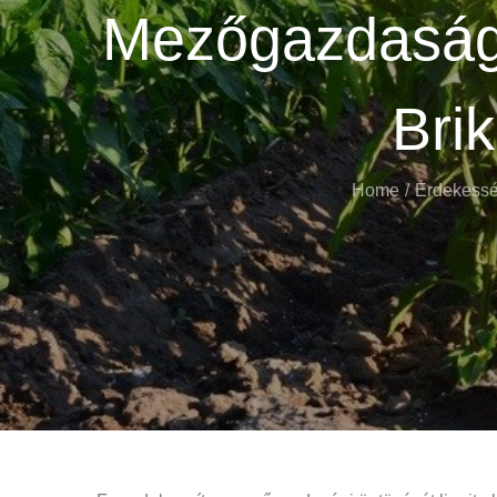
Mezőgazdasági
Brik
Home
Érdekess