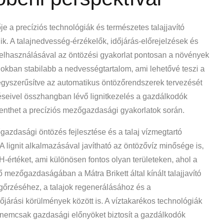
e a precíziós technológiák és természetes talajjavító
lik. A talajnedvesség-érzékelők, időjárás-előrejelzések és
felhasználásával az öntözési gyakorlat pontosan a növények
alajokban stabilabb a nedvességtartalom, ami lehetővé teszi a
egyszerűsítve az automatikus öntözőrendszerek tervezését
seivel összhangban lévő lignitkezelés a gazdálkodók
enthet a precíziós mezőgazdasági gyakorlatok során.
azdasági öntözés fejlesztése és a talaj vízmegtartó
 A lignit alkalmazásával javítható az öntözővíz minősége is,
H-értéket, ami különösen fontos olyan területeken, ahol a
 mezőgazdaságában a Mátra Brikett által kínált talajjavító
egőrzéséhez, a talajok regenerálásához és a
járási körülmények között is. A víztakarékos technológiák
a nemcsak gazdasági előnyöket biztosít a gazdálkodók