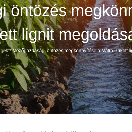
 öntözés megkönn
ett lignit megoldás
égek
Mezőgazdasági öntözés megkönnyítése a Mátra Brikett li