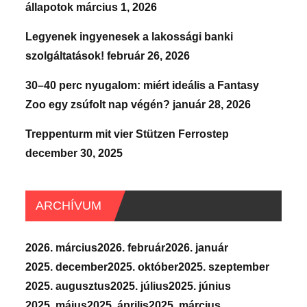
állapotok
március 1, 2026
Legyenek ingyenesek a lakossági banki
szolgáltatások!
február 26, 2026
30–40 perc nyugalom: miért ideális a Fantasy
Zoo egy zsúfolt nap végén?
január 28, 2026
Treppenturm mit vier Stützen Ferrostep
december 30, 2025
ARCHÍVUM
2026. március
2026. február
2026. január
2025. december
2025. október
2025. szeptember
2025. augusztus
2025. július
2025. június
2025. május
2025. április
2025. március