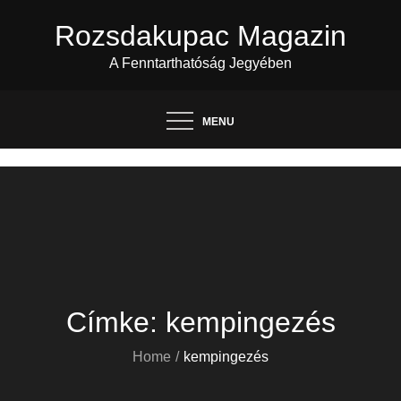
Skip
Rozsdakupac Magazin
to
content
A Fenntarthatóság Jegyében
MENU
Címke:
kempingezés
Home
kempingezés