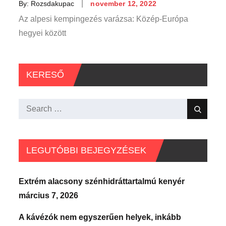
Posted
By:
Rozsdakupac
november 12, 2022
on
Az alpesi kempingezés varázsa: Közép-Európa
hegyei között
KERESŐ
Search
Search
for:
LEGUTÓBBI BEJEGYZÉSEK
Extrém alacsony szénhidráttartalmú kenyér
március 7, 2026
A kávézók nem egyszerűen helyek, inkább