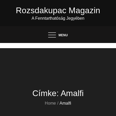
Skip
Rozsdakupac Magazin
to
content
A Fenntarthatóság Jegyében
MENU
Címke:
Amalfi
Home
Amalfi