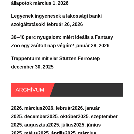
állapotok
március 1, 2026
Legyenek ingyenesek a lakossági banki
szolgáltatások!
február 26, 2026
30–40 perc nyugalom: miért ideális a Fantasy
Zoo egy zsúfolt nap végén?
január 28, 2026
Treppenturm mit vier Stützen Ferrostep
december 30, 2025
ARCHÍVUM
2026. március
2026. február
2026. január
2025. december
2025. október
2025. szeptember
2025. augusztus
2025. július
2025. június
2025. május
2025. április
2025. március