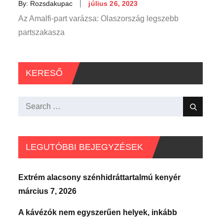
Posted
By:
Rozsdakupac
július 26, 2023
on
Az Amalfi-part varázsa: Olaszország legszebb
partszakasza
KERESŐ
Search
Search
for:
LEGUTÓBBI BEJEGYZÉSEK
Extrém alacsony szénhidráttartalmú kenyér
március 7, 2026
A kávézók nem egyszerűen helyek, inkább