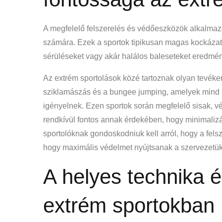
A megfelelő felszerelés és védőeszközök alkalmaz
számára. Ezek a sportok tipikusan magas kockázatta
sérüléseket vagy akár halálos baleseteket eredmé
Az extrém sportolások közé tartoznak olyan tevék
sziklamászás és a bungee jumping, amelyek mind m
igényelnek. Ezen sportok során megfelelő sisak, v
rendkívül fontos annak érdekében, hogy minimalizál
sportolóknak gondoskodniuk kell arról, hogy a fels
hogy maximális védelmet nyújtsanak a szervezetü
A helyes technika 
extrém sportokban