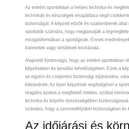
Az extrém sportokban a helyes technika és megfelel
technikák és készségek elsajátítása segít csökkente
biztonságát. A képzett edzők és szakemberek által n
sportolók számára, hogy megtanulják a legmegfele
mozgásformában a sportágnak. Ennek eredményekén
balesetek vagy sérülések kockázata.
Alapvető fontosságú, hogy az extrém sportokban r
képzéseken és tanulási lehetőségeken. Ezek a ké
az egyéni és csoportos biztonsági eljárásokra, val
kiterjednek. Az ilyen képzések segítségével a spor
reagálni azokra a megfelelő módon, ezáltal minimal
technika és képzés összességében biztonságossá te
számára, hogy a szenvedélyüket biztonságban és ko
Az időjárási és kör