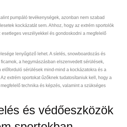
enalint pumpáló tevékenységek, azonban nem szabad
alesetek kockázatát sem. Ahhoz, hogy az extrém sportolók
z esetleges veszélyekkel és gondoskodni a megfelelő
élesége lenyűgöző lehet. A síelés, snowboardozás és
 ficamok, a hegymászásban elszenvedett sérülések,
 előforduló sérülések mind-mind a kockázatokra és a
Az extrém sportokat űzőknek tudatosítaniuk kell, hogy a
 megfelelő technika és képzés, valamint a szükséges
relés és védőeszközök
ém sportokban