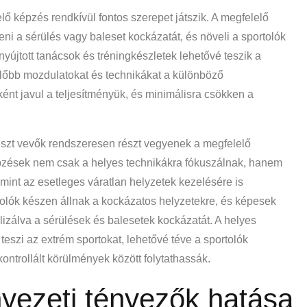
ő képzés rendkívül fontos szerepet játszik. A megfelelő
ni a sérülés vagy baleset kockázatát, és növeli a sportolók
yújtott tanácsok és tréningkészletek lehetővé teszik a
lőbb mozdulatokat és technikákat a különböző
t javul a teljesítményük, és minimálisra csökken a
észt vevők rendszeresen részt vegyenek a megfelelő
pzések nem csak a helyes technikákra fókuszálnak, hanem
amint az esetleges váratlan helyzetek kezelésére is
tolók készen állnak a kockázatos helyzetekre, és képesek
izálva a sérülések és balesetek kockázatát. A helyes
szi az extrém sportokat, lehetővé téve a sportolók
ntrollált körülmények között folytathassák.
nyezeti tényezők hatása