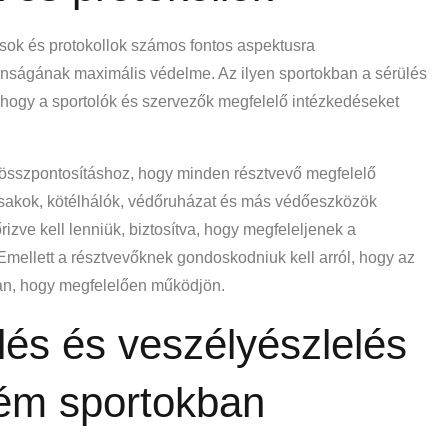
ások és protokollok számos fontos aspektusra
onságának maximális védelme. Az ilyen sportokban a sérülés
 hogy a sportolók és szervezők megfelelő intézkedéseket
ó összpontosításhoz, hogy minden résztvevő megfelelő
sisakok, kötélhálók, védőruházat és más védőeszközök
izve kell lenniük, biztosítva, hogy megfeleljenek a
mellett a résztvevőknek gondoskodniuk kell arról, hogy az
ban, hogy megfelelően működjön.
lés és veszélyészlelés
rém sportokban