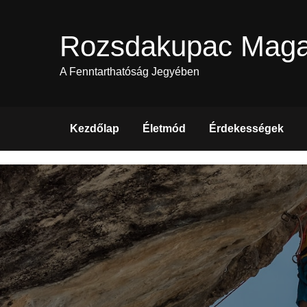
Skip
to
Rozsdakupac Maga
content
A Fenntarthatóság Jegyében
Kezdőlap
Életmód
Érdekességek