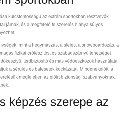
ása kulcsfontosságú az extrém sportokban résztvevők
l járnak, és a megfelelő felszerelés hiánya súlyos
nyezhet.
enységek, mint a hegymászás, a síelés, a snowboardozás, a
agas fizikai erőfeszítést és szabadszárnyú tehetséget
édőkesztyű, térdbiztosító és más védőeszközök használata
juk a sérülés és balesetek kockázatát. Mindenekelőtt, a
zerelésük megfeleljen az előírt biztonsági szabványoknak,
knek.
és képzés szerepe az