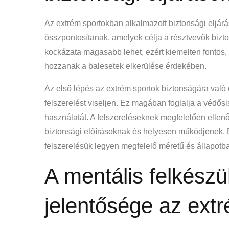
Az extrém sportokban alkalmazott biztonsági eljár
összpontosítanak, amelyek célja a résztvevők bizt
kockázata magasabb lehet, ezért kiemelten fontos,
hozzanak a balesetek elkerülése érdekében.
Az első lépés az extrém sportok biztonságára val
felszerelést viseljen. Ez magában foglalja a védő
használatát. A felszereléseknek megfelelően ellenőr
biztonsági előírásoknak és helyesen működjenek. E
felszerelésük legyen megfelelő méretű és állapot
A mentális felkészü
jelentősége az ext