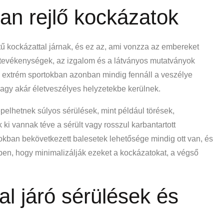
an rejlő kockázatok
 kockázattal járnak, és ez az, ami vonzza az embereket
tevékenységek, az izgalom és a látványos mutatványok
z extrém sportokban azonban mindig fennáll a veszélye
agy akár életveszélyes helyzetekbe kerülnek.
pelhetnek súlyos sérülések, mint például törések,
ki vannak téve a sérült vagy rosszul karbantartott
tokban bekövetkezett balesetek lehetősége mindig ott van, és
en, hogy minimalizálják ezeket a kockázatokat, a végső
l járó sérülések és