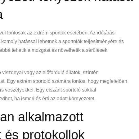
a
vül fontosak az extrém sportok esetében. Az időjárási
 komoly hatással lehetnek a sportolók teljesítményére és
ebbé tehetik a mozgást és növelhetik a sérülések
 viszonyai vagy az előforduló állatok, szintén
ást. Egy extrém sportoló számára fontos, hogy megfelelően
lis veszélyekkel. Egy elszánt sportoló sokkal
t, ha ismeri és érti az adott környezetet.
an alkalmazott
k és protokollok