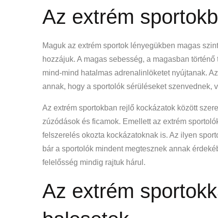
Az extrém sportokb
Maguk az extrém sportok lényegükben magas szintű
hozzájuk. A magas sebesség, a magasban történő 
mind-mind hatalmas adrenalinlöketet nyújtanak. A
annak, hogy a sportolók sérüléseket szenvednek, v
Az extrém sportokban rejlő kockázatok között szere
zúzódások és ficamok. Emellett az extrém sportolók 
felszerelés okozta kockázatoknak is. Az ilyen spor
bár a sportolók mindent megtesznek annak érdekéb
felelősség mindig rajtuk hárul.
Az extrém sportokka