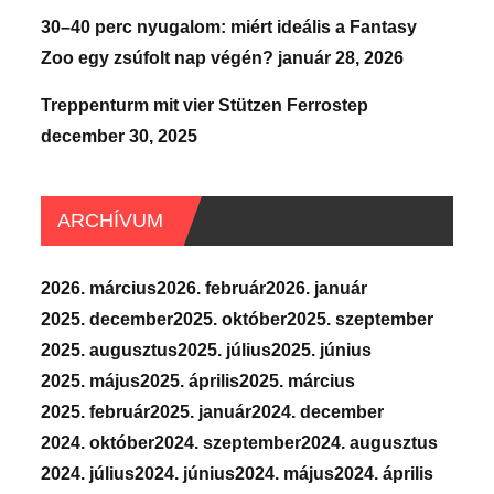
30–40 perc nyugalom: miért ideális a Fantasy
Zoo egy zsúfolt nap végén?
január 28, 2026
Treppenturm mit vier Stützen Ferrostep
december 30, 2025
ARCHÍVUM
2026. március
2026. február
2026. január
2025. december
2025. október
2025. szeptember
2025. augusztus
2025. július
2025. június
2025. május
2025. április
2025. március
2025. február
2025. január
2024. december
2024. október
2024. szeptember
2024. augusztus
2024. július
2024. június
2024. május
2024. április