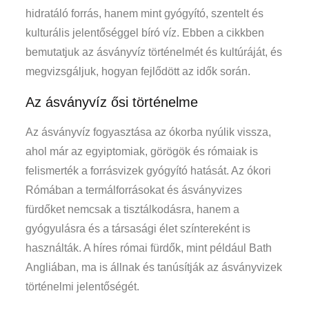
hidratáló forrás, hanem mint gyógyító, szentelt és
kulturális jelentőséggel bíró víz. Ebben a cikkben
bemutatjuk az ásványvíz történelmét és kultúráját, és
megvizsgáljuk, hogyan fejlődött az idők során.
Az ásványvíz ősi történelme
Az ásványvíz fogyasztása az ókorba nyúlik vissza,
ahol már az egyiptomiak, görögök és rómaiak is
felismerték a forrásvizek gyógyító hatását. Az ókori
Rómában a termálforrásokat és ásványvizes
fürdőket nemcsak a tisztálkodásra, hanem a
gyógyulásra és a társasági élet színtereként is
használták. A híres római fürdők, mint például Bath
Angliában, ma is állnak és tanúsítják az ásványvizek
történelmi jelentőségét.