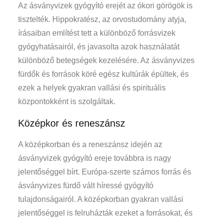
Az ásványvizek gyógyító erejét az ókori görögök is
tisztelték. Hippokratész, az orvostudomány atyja,
írásaiban említést tett a különböző forrásvizek
gyógyhatásairól, és javasolta azok használatát
különböző betegségek kezelésére. Az ásványvizes
fürdők és források köré egész kultúrák épültek, és
ezek a helyek gyakran vallási és spirituális
központokként is szolgáltak.
Középkor és reneszánsz
A középkorban és a reneszánsz idején az
ásványvizek gyógyító ereje továbbra is nagy
jelentőséggel bírt. Európa-szerte számos forrás és
ásványvizes fürdő vált híressé gyógyító
tulajdonságairól. A középkorban gyakran vallási
jelentőséggel is felruházták ezeket a forrásokat, és