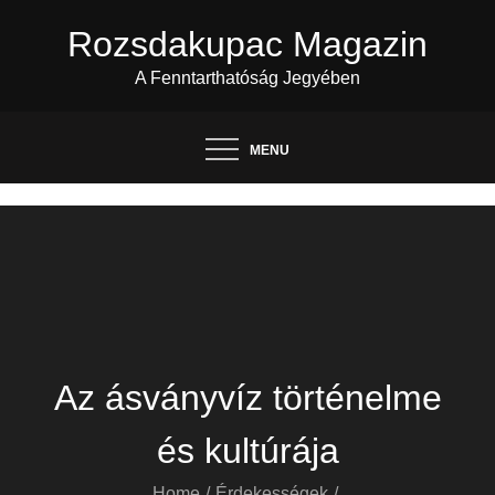
Skip
Rozsdakupac Magazin
to
content
A Fenntarthatóság Jegyében
MENU
Az ásványvíz történelme
és kultúrája
Home
Érdekességek