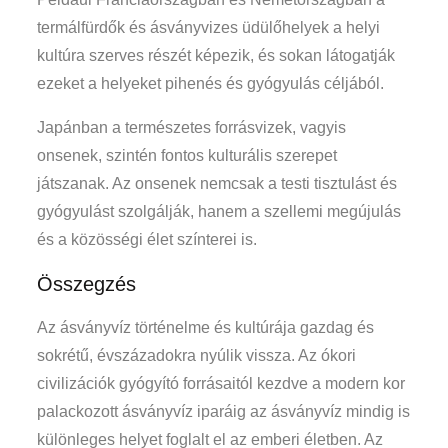
termálfürdők és ásványvizes üdülőhelyek a helyi
kultúra szerves részét képezik, és sokan látogatják
ezeket a helyeket pihenés és gyógyulás céljából.
Japánban a természetes forrásvizek, vagyis
onsenek, szintén fontos kulturális szerepet
játszanak. Az onsenek nemcsak a testi tisztulást és
gyógyulást szolgálják, hanem a szellemi megújulás
és a közösségi élet színterei is.
Összegzés
Az ásványvíz történelme és kultúrája gazdag és
sokrétű, évszázadokra nyúlik vissza. Az ókori
civilizációk gyógyító forrásaitól kezdve a modern kor
palackozott ásványvíz iparáig az ásványvíz mindig is
különleges helyet foglalt el az emberi életben. Az