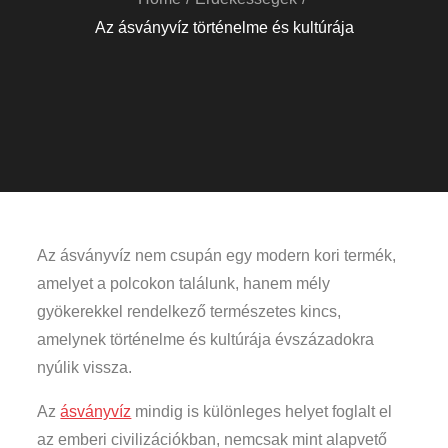
Az ásványvíz történelme és kultúrája
Az ásványvíz nem csupán egy modern kori termék,
amelyet a polcokon találunk, hanem mély
gyökerekkel rendelkező természetes kincs,
amelynek történelme és kultúrája évszázadokra
nyúlik vissza.
Az
ásványvíz
mindig is különleges helyet foglalt el
az emberi civilizációkban, nemcsak mint alapvető