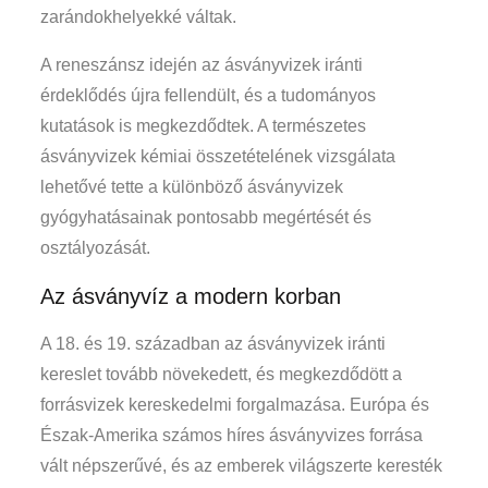
zarándokhelyekké váltak.
A reneszánsz idején az ásványvizek iránti
érdeklődés újra fellendült, és a tudományos
kutatások is megkezdődtek. A természetes
ásványvizek kémiai összetételének vizsgálata
lehetővé tette a különböző ásványvizek
gyógyhatásainak pontosabb megértését és
osztályozását.
Az ásványvíz a modern korban
A 18. és 19. században az ásványvizek iránti
kereslet tovább növekedett, és megkezdődött a
forrásvizek kereskedelmi forgalmazása. Európa és
Észak-Amerika számos híres ásványvizes forrása
vált népszerűvé, és az emberek világszerte keresték