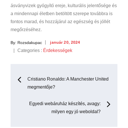
ásványvizek gyógyító ereje, kulturális jelentősége és
a mindennapi életben betöltött szerepe továbbra is
fontos marad, és hozzájárul az egészség és jóllét
megőrzéséhez.
Posted
By:
Rozsdakupac
január 20, 2024
on
Categories
Categories :
Érdekességek
:
Bejegyzés
Cristiano Ronaldo: A Manchester United
megmentője?
navigáció
Egyedi webáruház készítés, avagy:
milyen egy jó weboldal?